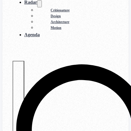
Radar
Critiquature
Design
Architecture
Motion
Agenda