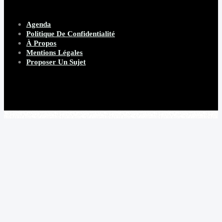
Agenda
Politique De Confidentialité
À Propos
Mentions Légales
Proposer Un Sujet
Copyright 2026 Beware Magazine
- site par Heave Studio