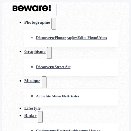
Photographie
Découverte
Photographes
Edito Photo
Urbex
Graphisme
Découverte
Street Art
Musique
Actualité Musicale
Artistes
Lifestyle
Radar
Critiquature
Design
Architecture
Motion