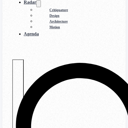
Radar
Critiquature
Design
Architecture
Motion
Agenda