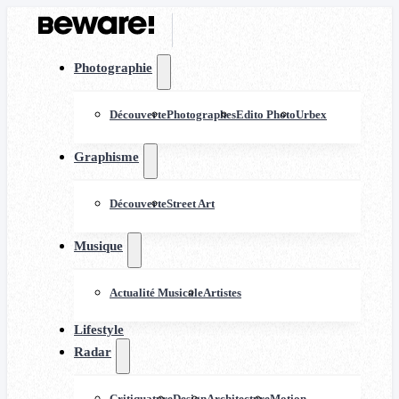
Photographie
Découverte
Photographes
Edito Photo
Urbex
Graphisme
Découverte
Street Art
Musique
Actualité Musicale
Artistes
Lifestyle
Radar
Critiquature
Design
Architecture
Motion