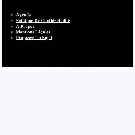
Agenda
Politique De Confidentialité
À Propos
Mentions Légales
Proposer Un Sujet
Copyright 2026 Beware Magazine
- site par Heave Studio