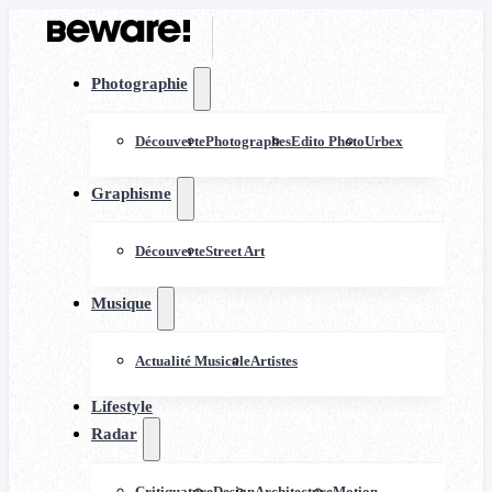
Photographie
Découverte
Photographes
Edito Photo
Urbex
Graphisme
Découverte
Street Art
Musique
Actualité Musicale
Artistes
Lifestyle
Radar
Critiquature
Design
Architecture
Motion