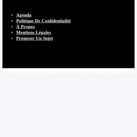
Agenda
Politique De Confidentialité
À Propos
Mentions Légales
Proposer Un Sujet
Copyright 2026 Beware Magazine
- site par Heave Studio