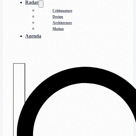
Radar
Critiquature
Design
Architecture
Motion
Agenda