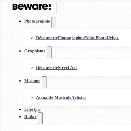
Photographie
Découverte
Photographes
Edito Photo
Urbex
Graphisme
Découverte
Street Art
Musique
Actualité Musicale
Artistes
Lifestyle
Radar