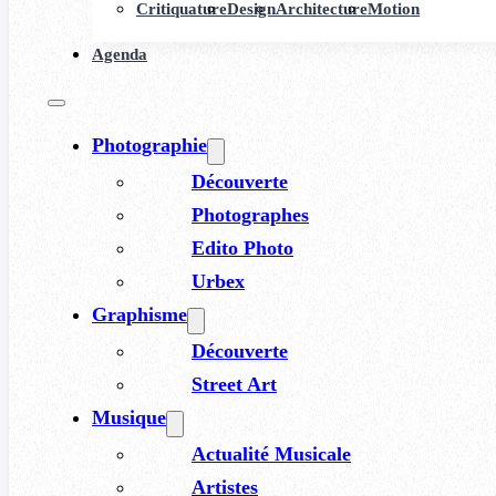
Critiquature
Design
Architecture
Motion
Agenda
Photographie
Découverte
Photographes
Edito Photo
Urbex
Graphisme
Découverte
Street Art
Musique
Actualité Musicale
Artistes