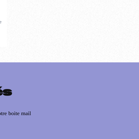
e
és
tre boite mail