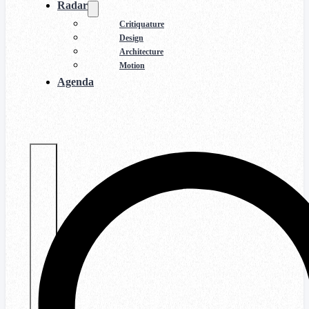
Radar
Critiquature
Design
Architecture
Motion
Agenda