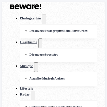
Photographie
Découverte
Photographes
Edito Photo
Urbex
Graphisme
Découverte
Street Art
Musique
Actualité Musicale
Artistes
Lifestyle
Radar
Critiquature
Design
Architecture
Motion