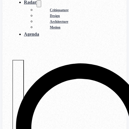
Radar
Critiquature
Design
Architecture
Motion
Agenda