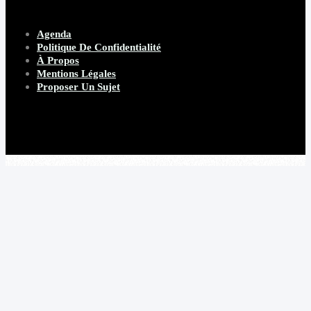
Agenda
Politique De Confidentialité
À Propos
Mentions Légales
Proposer Un Sujet
Copyright 2026 Beware Magazine
- site par Heave Studio