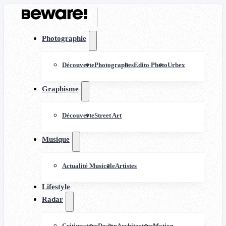
Photographie
Découverte
Photographes
Edito Photo
Urbex
Graphisme
Découverte
Street Art
Musique
Actualité Musicale
Artistes
Lifestyle
Radar
Critiquature
Design
Architecture
Motion