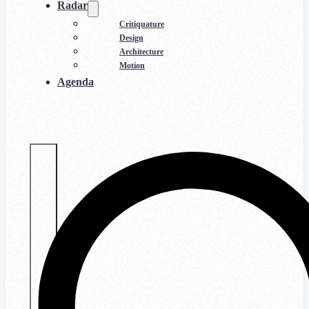
Radar
Critiquature
Design
Architecture
Motion
Agenda