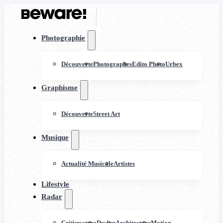
Photographie
Découverte
Photographes
Edito Photo
Urbex
Graphisme
Découverte
Street Art
Musique
Actualité Musicale
Artistes
Lifestyle
Radar
Critiquature
Design
Architecture
Motion