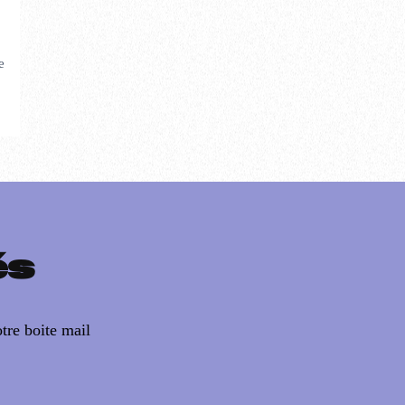
e
és
tre boite mail