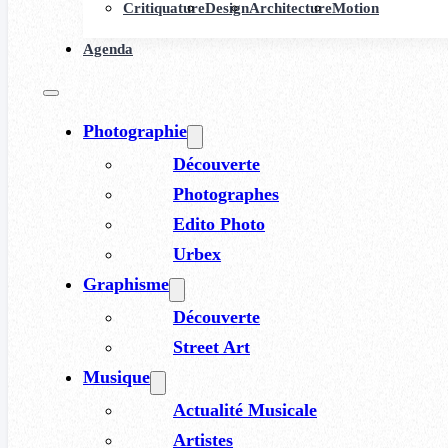
Critiquature
Design
Architecture
Motion
Agenda
Photographie
Découverte
Photographes
Edito Photo
Urbex
Graphisme
Découverte
Street Art
Musique
Actualité Musicale
Artistes