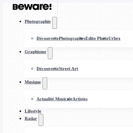
Photographie
Découverte
Photographes
Edito Photo
Urbex
Graphisme
Découverte
Street Art
Musique
Actualité Musicale
Artistes
Lifestyle
Radar