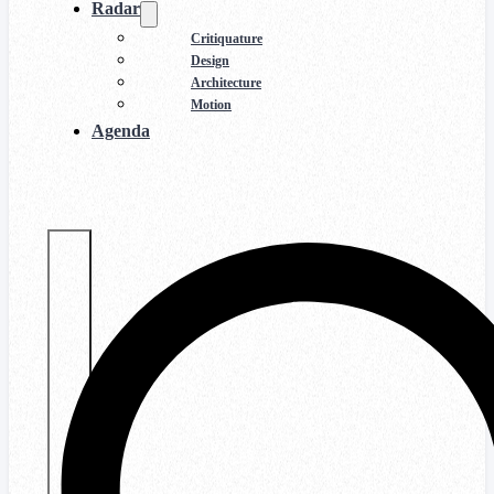
Radar
Critiquature
Design
Architecture
Motion
Agenda