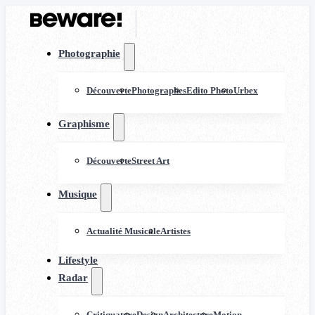
Photographie
Découverte
Photographes
Edito Photo
Urbex
Graphisme
Découverte
Street Art
Musique
Actualité Musicale
Artistes
Lifestyle
Radar
Critiquature
Design
Architecture
Motion