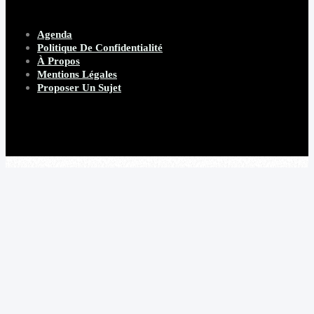
Agenda
Politique De Confidentialité
À Propos
Mentions Légales
Proposer Un Sujet
Copyright 2026 Beware Magazine
- site par Heave Studio