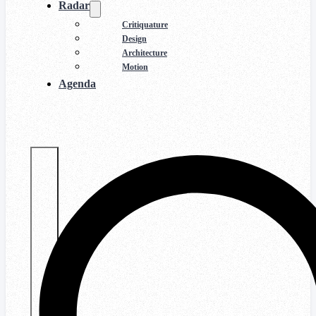
Radar
Critiquature
Design
Architecture
Motion
Agenda