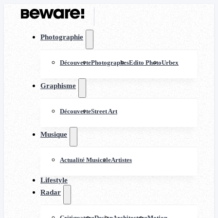
Photographie
Découverte
Photographes
Edito Photo
Urbex
Graphisme
Découverte
Street Art
Musique
Actualité Musicale
Artistes
Lifestyle
Radar
Critiquature
Design
Architecture
Motion