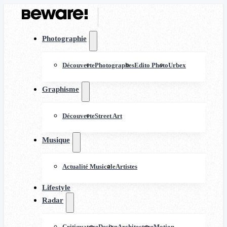
Photographie
Découverte
Photographes
Edito Photo
Urbex
Graphisme
Découverte
Street Art
Musique
Actualité Musicale
Artistes
Lifestyle
Radar
Critiquature
Design
Architecture
Motion