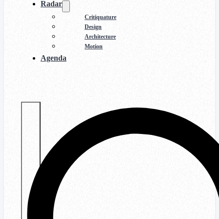
Radar
Critiquature
Design
Architecture
Motion
Agenda