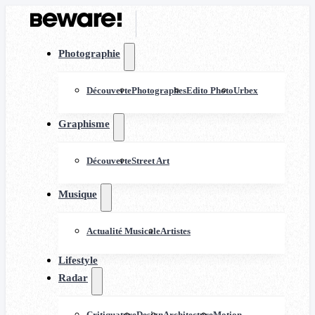
Photographie
Découverte
Photographes
Edito Photo
Urbex
Graphisme
Découverte
Street Art
Musique
Actualité Musicale
Artistes
Lifestyle
Radar
Critiquature
Design
Architecture
Motion