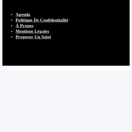
Agenda
Politique De Confidentialité
À Propos
Mentions Légales
Proposer Un Sujet
Copyright 2026 Beware Magazine
- site par Heave Studio