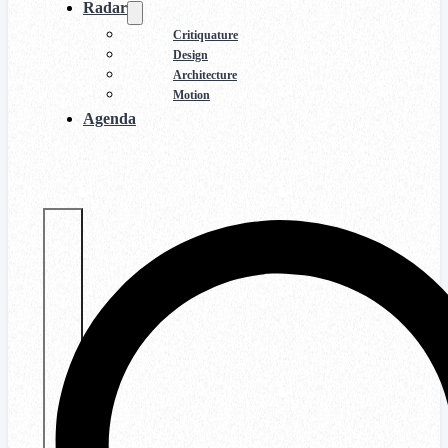
Radar
Critiquature
Design
Architecture
Motion
Agenda