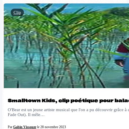
Clip
Smalltown Kids, clip poétique pour bal
O'Bear est un jeune artiste musical que l'on a pu découvrir grâce à d
Fade Out). Il mêle…
Par
Gabin Vissouze
le 28 novembre 2023