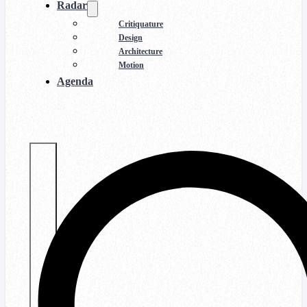
Radar
Critiquature
Design
Architecture
Motion
Agenda