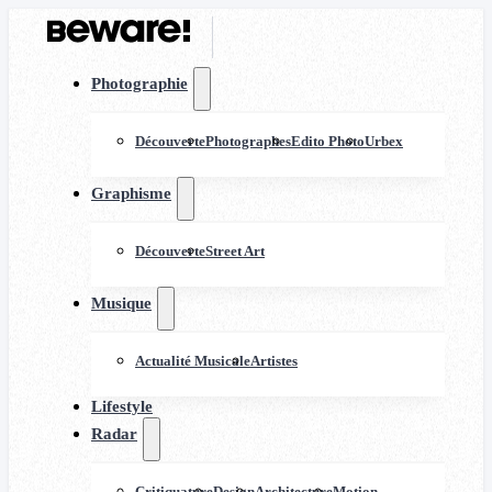
Photographie
Découverte
Photographes
Edito Photo
Urbex
Graphisme
Découverte
Street Art
Musique
Actualité Musicale
Artistes
Lifestyle
Radar
Critiquature
Design
Architecture
Motion