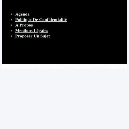
Agenda
Politique De Confidentialité
À Propos
Mentions Légales
Proposer Un Sujet
Copyright 2026 Beware Magazine
- site par Heave Studio