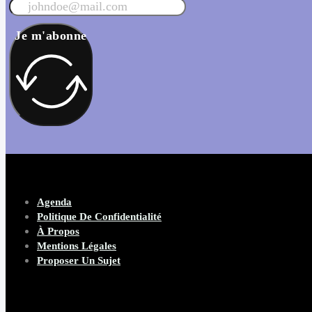
Je m'abonne
Agenda
Politique De Confidentialité
À Propos
Mentions Légales
Proposer Un Sujet
Copyright 2026 Beware Magazine
- site par Heave Studio