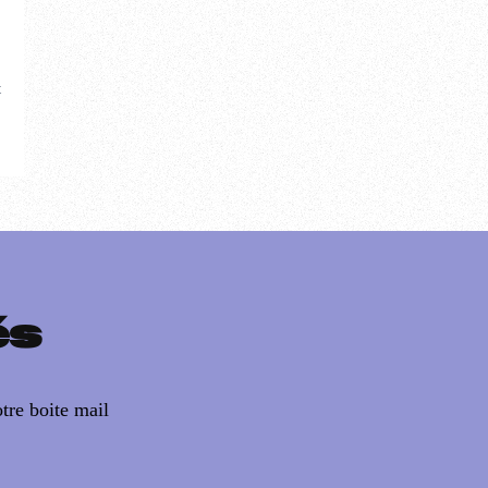
t
és
tre boite mail