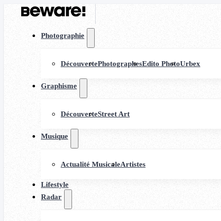
Photographie
Découverte
Photographes
Edito Photo
Urbex
Graphisme
Découverte
Street Art
Musique
Actualité Musicale
Artistes
Lifestyle
Radar