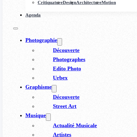
Critiquature
Design
Architecture
Motion
Agenda
Photographie
Découverte
Photographes
Edito Photo
Urbex
Graphisme
Découverte
Street Art
Musique
Actualité Musicale
Artistes