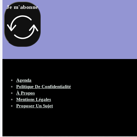
Je m'abonne
Agenda
Politique De Confidentialité
À Propos
Mentions Légales
Proposer Un Sujet
Copyright 2026 Beware Magazine
- site par Heave Studio