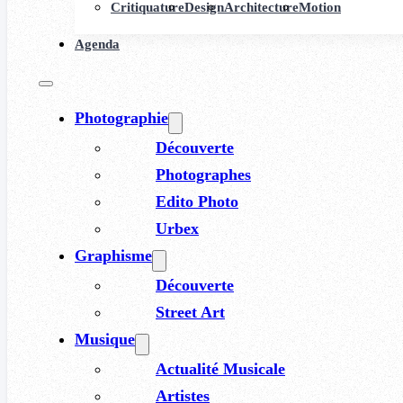
Critiquature
Design
Architecture
Motion
Agenda
Photographie
Découverte
Photographes
Edito Photo
Urbex
Graphisme
Découverte
Street Art
Musique
Actualité Musicale
Artistes