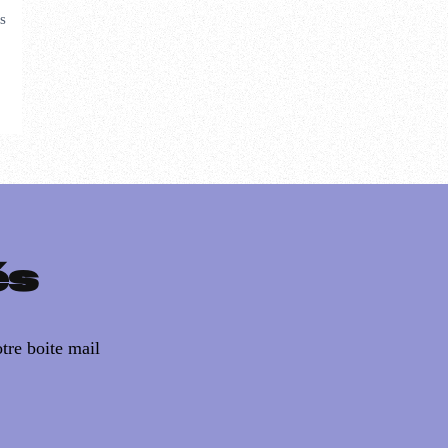
s
és
tre boite mail