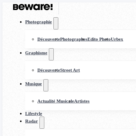
Photographie
Découverte
Photographes
Edito Photo
Urbex
Graphisme
Découverte
Street Art
Musique
Actualité Musicale
Artistes
Lifestyle
Radar