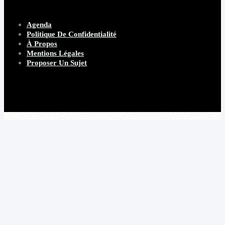
Agenda
Politique De Confidentialité
À Propos
Mentions Légales
Proposer Un Sujet
Copyright 2026 Beware Magazine
- site par Heave Studio