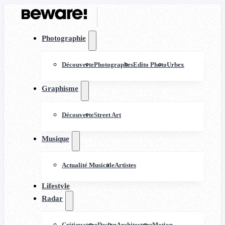
Photographie
Découverte
Photographes
Edito Photo
Urbex
Graphisme
Découverte
Street Art
Musique
Actualité Musicale
Artistes
Lifestyle
Radar
Critiquature
Design
Architecture
Motion