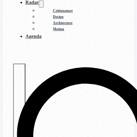
Radar
Critiquature
Design
Architecture
Motion
Agenda