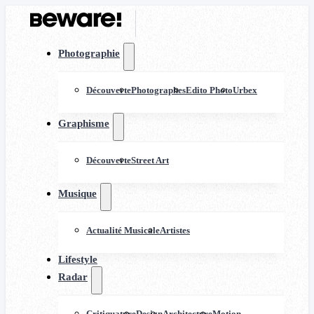
Photographie
Découverte
Photographes
Edito Photo
Urbex
Graphisme
Découverte
Street Art
Musique
Actualité Musicale
Artistes
Lifestyle
Radar
Critiquature
Design
Architecture
Motion