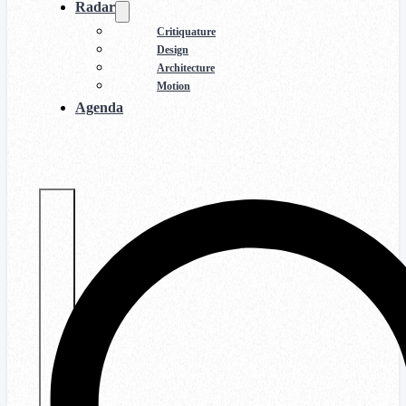
Radar
Critiquature
Design
Architecture
Motion
Agenda