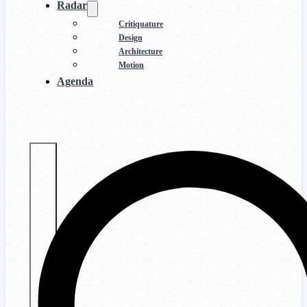
Radar
Critiquature
Design
Architecture
Motion
Agenda