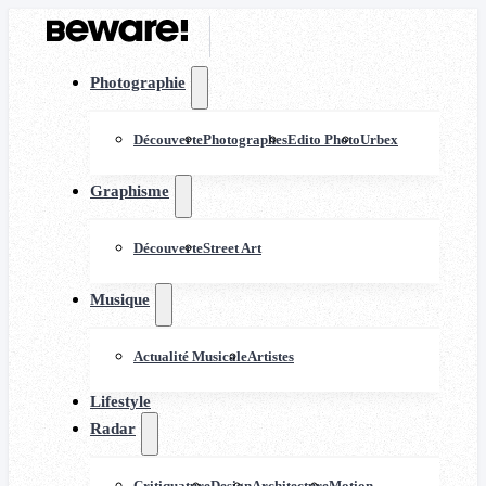
Photographie
Découverte
Photographes
Edito Photo
Urbex
Graphisme
Découverte
Street Art
Musique
Actualité Musicale
Artistes
Lifestyle
Radar
Critiquature
Design
Architecture
Motion