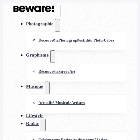
Photographie
Découverte
Photographes
Edito Photo
Urbex
Graphisme
Découverte
Street Art
Musique
Actualité Musicale
Artistes
Lifestyle
Radar
Critiquature
Design
Architecture
Motion