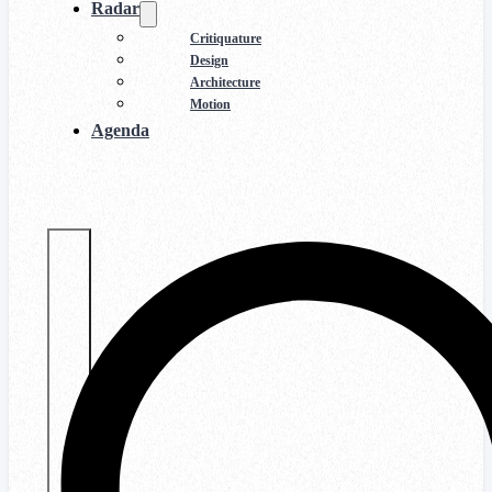
Radar
Critiquature
Design
Architecture
Motion
Agenda