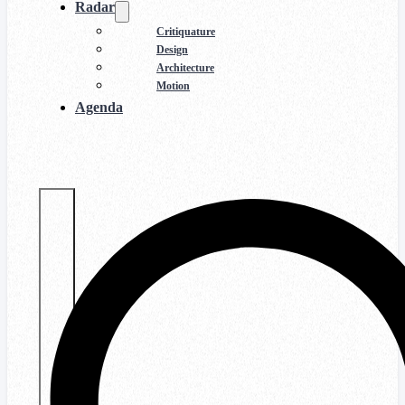
Radar
Critiquature
Design
Architecture
Motion
Agenda