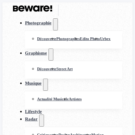
Photographie
Découverte
Photographes
Edito Photo
Urbex
Graphisme
Découverte
Street Art
Musique
Actualité Musicale
Artistes
Lifestyle
Radar
Critiquature
Design
Architecture
Motion