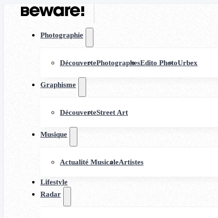
Photographie
Découverte
Photographes
Edito Photo
Urbex
Graphisme
Découverte
Street Art
Musique
Actualité Musicale
Artistes
Lifestyle
Radar