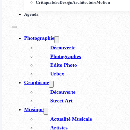
Critiquature
Design
Architecture
Motion
Agenda
Photographie
Découverte
Photographes
Edito Photo
Urbex
Graphisme
Découverte
Street Art
Musique
Actualité Musicale
Artistes