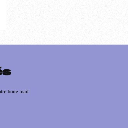
és
tre boite mail