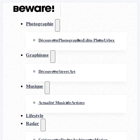
Photographie
Découverte
Photographes
Edito Photo
Urbex
Graphisme
Découverte
Street Art
Musique
Actualité Musicale
Artistes
Lifestyle
Radar
Critiquature
Design
Architecture
Motion