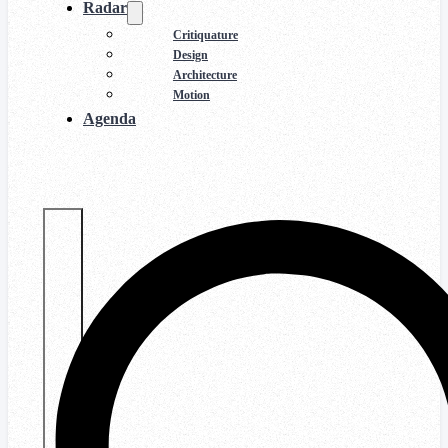
Radar
Critiquature
Design
Architecture
Motion
Agenda