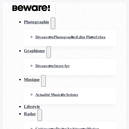
Photographie
Découverte
Photographes
Edito Photo
Urbex
Graphisme
Découverte
Street Art
Musique
Actualité Musicale
Artistes
Lifestyle
Radar
Critiquature
Design
Architecture
Motion