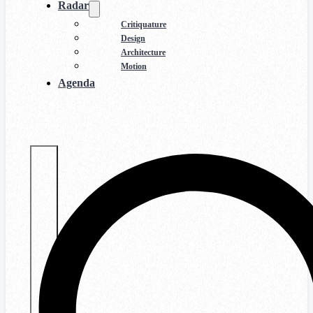
Radar
Critiquature
Design
Architecture
Motion
Agenda