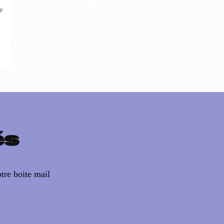
e
és
tre boite mail