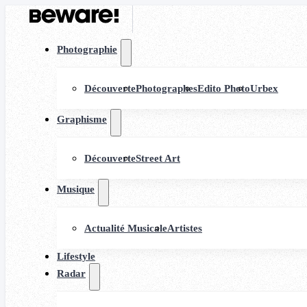
Photographie
Découverte
Photographes
Edito Photo
Urbex
Graphisme
Découverte
Street Art
Musique
Actualité Musicale
Artistes
Lifestyle
Radar