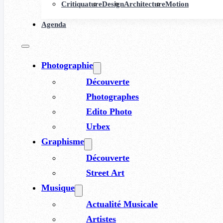
Critiquature
Design
Architecture
Motion
Agenda
Photographie
Découverte
Photographes
Edito Photo
Urbex
Graphisme
Découverte
Street Art
Musique
Actualité Musicale
Artistes