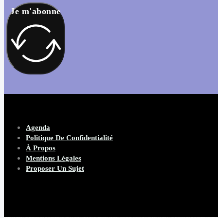
Je m'abonne
Agenda
Politique De Confidentialité
À Propos
Mentions Légales
Proposer Un Sujet
Copyright 2026 Beware Magazine
- site par Heave Studio