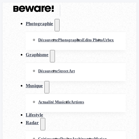
Photographie
Découverte
Photographes
Edito Photo
Urbex
Graphisme
Découverte
Street Art
Musique
Actualité Musicale
Artistes
Lifestyle
Radar
Critiquature
Design
Architecture
Motion