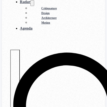
Radar
Critiquature
Design
Architecture
Motion
Agenda