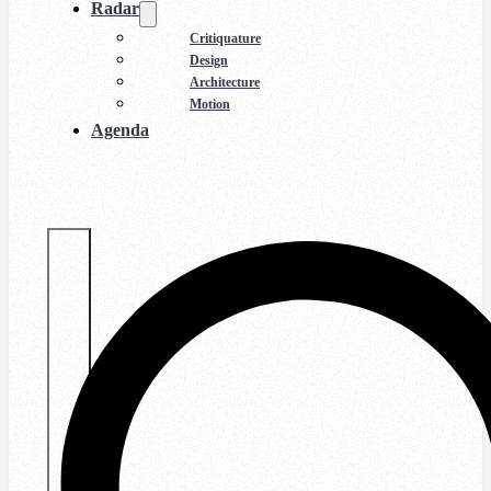
Radar
Critiquature
Design
Architecture
Motion
Agenda