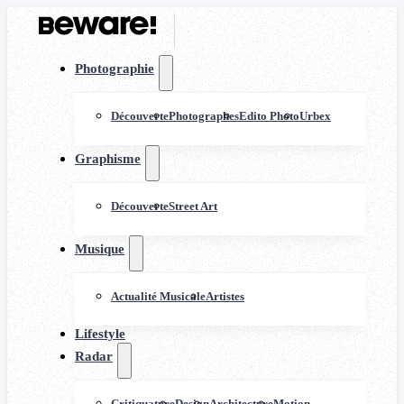
Photographie
Découverte
Photographes
Edito Photo
Urbex
Graphisme
Découverte
Street Art
Musique
Actualité Musicale
Artistes
Lifestyle
Radar
Critiquature
Design
Architecture
Motion