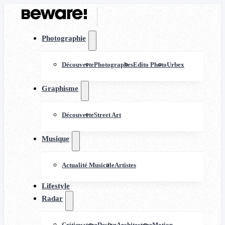
Photographie
Découverte
Photographes
Edito Photo
Urbex
Graphisme
Découverte
Street Art
Musique
Actualité Musicale
Artistes
Lifestyle
Radar
Critiquature
Design
Architecture
Motion