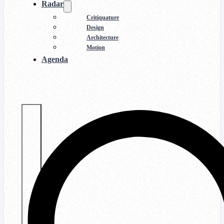
Radar
Critiquature
Design
Architecture
Motion
Agenda