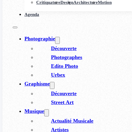
Critiquature
Design
Architecture
Motion
Agenda
Photographie
Découverte
Photographes
Edito Photo
Urbex
Graphisme
Découverte
Street Art
Musique
Actualité Musicale
Artistes