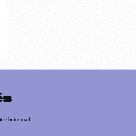
.
és
tre boite mail