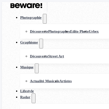
Photographie
Découverte
Photographes
Edito Photo
Urbex
Graphisme
Découverte
Street Art
Musique
Actualité Musicale
Artistes
Lifestyle
Radar