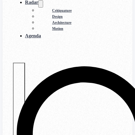
Radar
Critiquature
Design
Architecture
Motion
Agenda