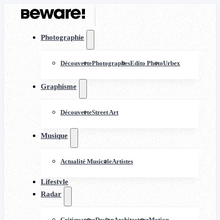
Photographie
Découverte
Photographes
Edito Photo
Urbex
Graphisme
Découverte
Street Art
Musique
Actualité Musicale
Artistes
Lifestyle
Radar
Critiquature
Design
Architecture
Motion