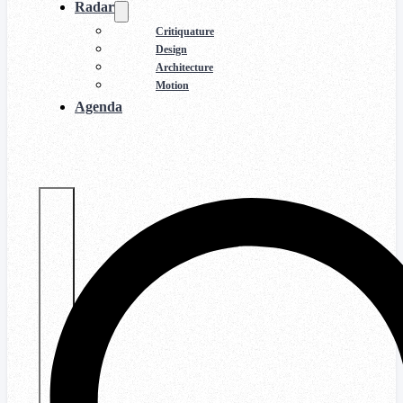
Radar
Critiquature
Design
Architecture
Motion
Agenda