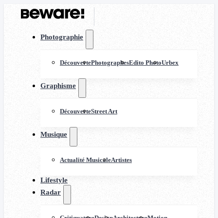
Photographie
Découverte
Photographes
Edito Photo
Urbex
Graphisme
Découverte
Street Art
Musique
Actualité Musicale
Artistes
Lifestyle
Radar
Critiquature
Design
Architecture
Motion