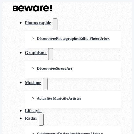
Photographie
Découverte
Photographes
Edito Photo
Urbex
Graphisme
Découverte
Street Art
Musique
Actualité Musicale
Artistes
Lifestyle
Radar
Critiquature
Design
Architecture
Motion