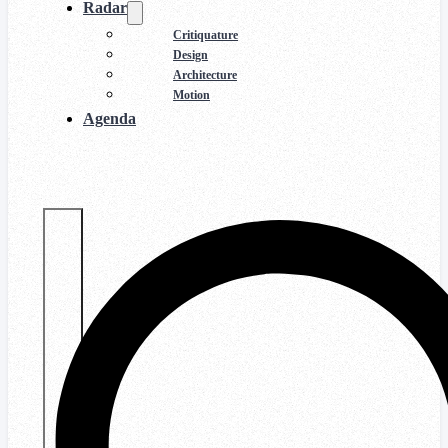
Radar
Critiquature
Design
Architecture
Motion
Agenda