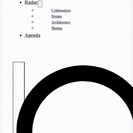
Radar
Critiquature
Design
Architecture
Motion
Agenda