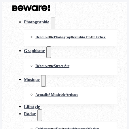
Photographie
Découverte
Photographes
Edito Photo
Urbex
Graphisme
Découverte
Street Art
Musique
Actualité Musicale
Artistes
Lifestyle
Radar
Critiquature
Design
Architecture
Motion