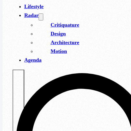
Lifestyle
Radar
Critiquature
Design
Architecture
Motion
Agenda