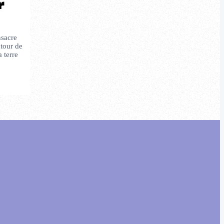
r
nsacre
utour de
 terre