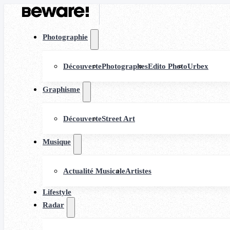
Photographie
Découverte
Photographes
Edito Photo
Urbex
Graphisme
Découverte
Street Art
Musique
Actualité Musicale
Artistes
Lifestyle
Radar