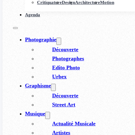
Critiquature
Design
Architecture
Motion
Agenda
Photographie
Découverte
Photographes
Edito Photo
Urbex
Graphisme
Découverte
Street Art
Musique
Actualité Musicale
Artistes