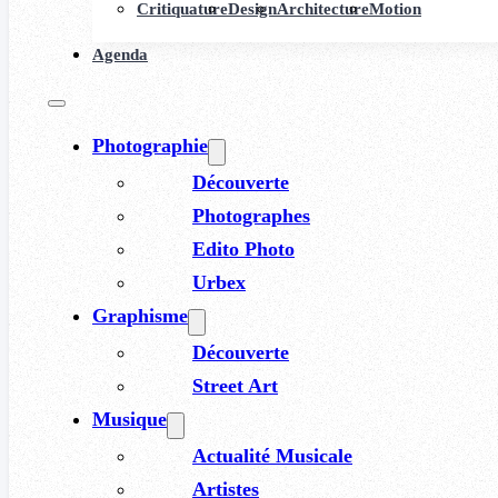
Critiquature
Design
Architecture
Motion
Agenda
Photographie
Découverte
Photographes
Edito Photo
Urbex
Graphisme
Découverte
Street Art
Musique
Actualité Musicale
Artistes