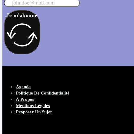
Je m'abonne
Agenda
Politique De Confidentialité
À Propos
Mentions Légales
Proposer Un Sujet
Copyright 2026 Beware Magazine
- site par Heave Studio