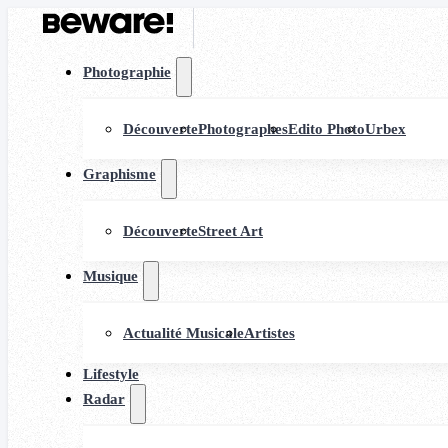
Photographie
Découverte
Photographes
Edito Photo
Urbex
Graphisme
Découverte
Street Art
Musique
Actualité Musicale
Artistes
Lifestyle
Radar