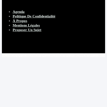
Agenda
Politique De Confidentialité
À Propos
Mentions Légales
Proposer Un Sujet
Copyright 2026 Beware Magazine
- site par Heave Studio