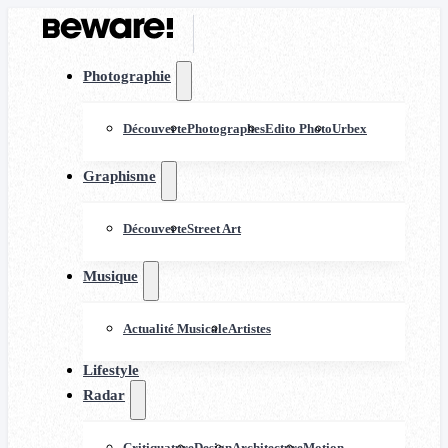
Photographie
Découverte
Photographes
Edito Photo
Urbex
Graphisme
Découverte
Street Art
Musique
Actualité Musicale
Artistes
Lifestyle
Radar
Critiquature
Design
Architecture
Motion