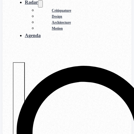
Radar
Critiquature
Design
Architecture
Motion
Agenda