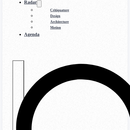
Radar
Critiquature
Design
Architecture
Motion
Agenda