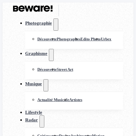
Photographie
Découverte
Photographes
Edito Photo
Urbex
Graphisme
Découverte
Street Art
Musique
Actualité Musicale
Artistes
Lifestyle
Radar
Critiquature
Design
Architecture
Motion