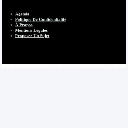
Agenda
Politique De Confidentialité
À Propos
Mentions Légales
Proposer Un Sujet
Copyright 2026 Beware Magazine
- site par Heave Studio