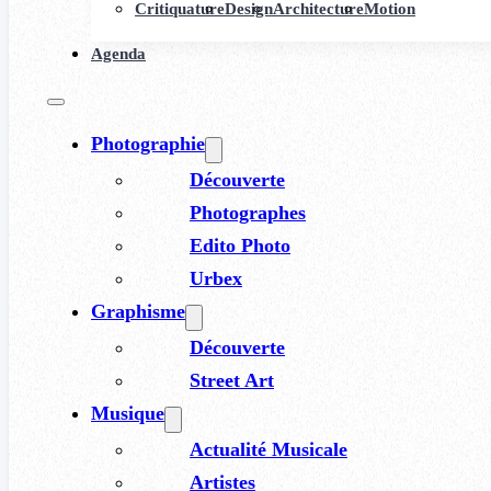
Critiquature
Design
Architecture
Motion
Agenda
Photographie
Découverte
Photographes
Edito Photo
Urbex
Graphisme
Découverte
Street Art
Musique
Actualité Musicale
Artistes