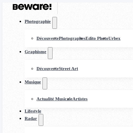
Photographie
Découverte
Photographes
Edito Photo
Urbex
Graphisme
Découverte
Street Art
Musique
Actualité Musicale
Artistes
Lifestyle
Radar