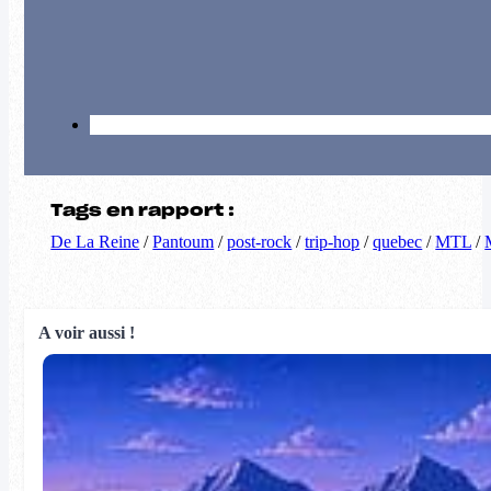
Tags en rapport :
De La Reine
/
Pantoum
/
post-rock
/
trip-hop
/
quebec
/
MTL
/
A voir aussi !