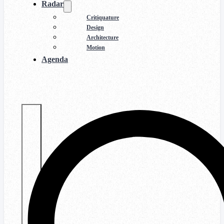
Radar
Critiquature
Design
Architecture
Motion
Agenda