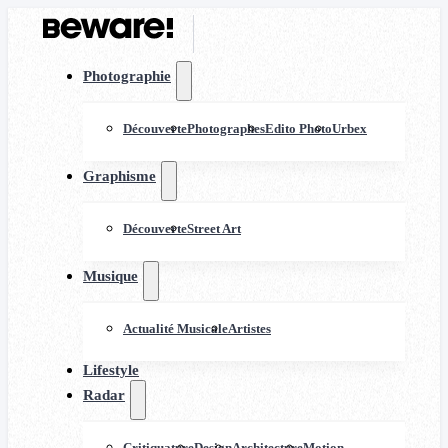
Photographie
Découverte
Photographes
Edito Photo
Urbex
Graphisme
Découverte
Street Art
Musique
Actualité Musicale
Artistes
Lifestyle
Radar
Critiquature
Design
Architecture
Motion