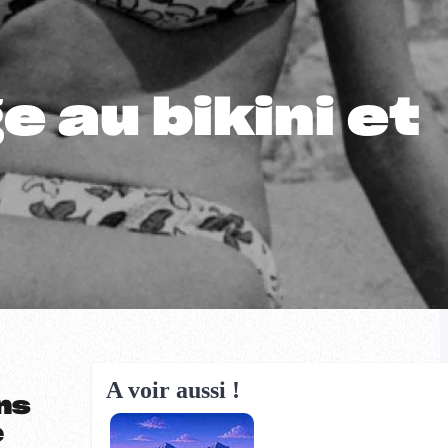
au bikini et
A voir aussi !
ns
e