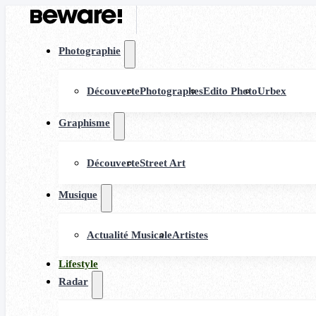
Photographie
Découverte
Photographes
Edito Photo
Urbex
Graphisme
Découverte
Street Art
Musique
Actualité Musicale
Artistes
Lifestyle
Radar