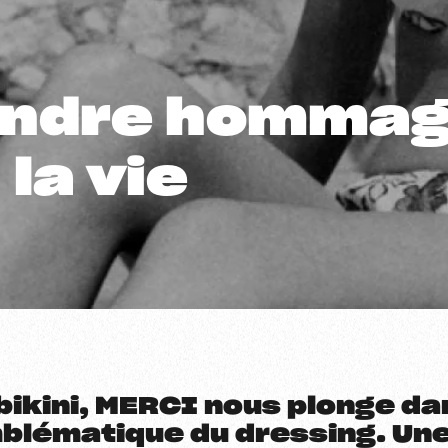
dre hommage 
la vie
 bikini, MERCI nous plonge da
mblématique du dressing. Un