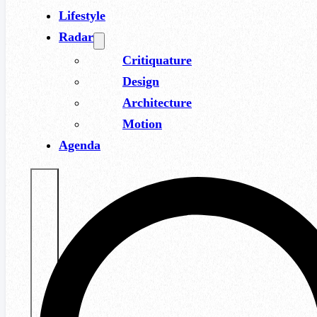
Lifestyle
Radar
Critiquature
Design
Architecture
Motion
Agenda