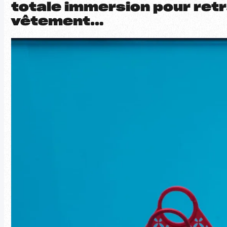
totale immersion pour retr
vêtement…