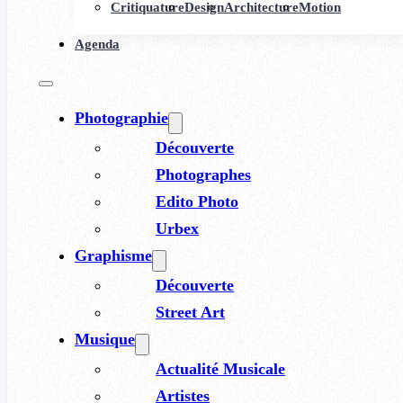
Critiquature
Design
Architecture
Motion
Agenda
Photographie
Découverte
Photographes
Edito Photo
Urbex
Graphisme
Découverte
Street Art
Musique
Actualité Musicale
Artistes