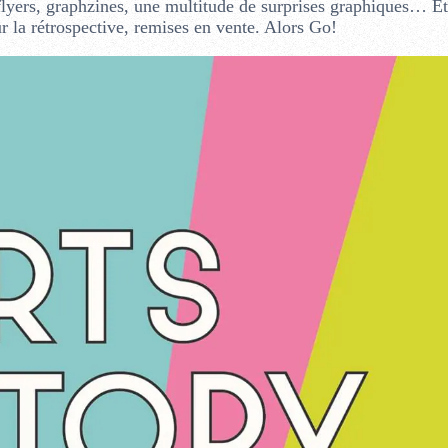
 flyers, graphzines, une multitude de surprises graphiques… Et
r la rétrospective, remises en vente. Alors Go!