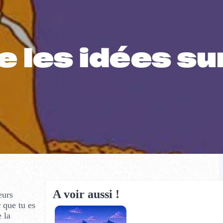
e les idées su
A voir aussi !
eurs
 que tu es
 la