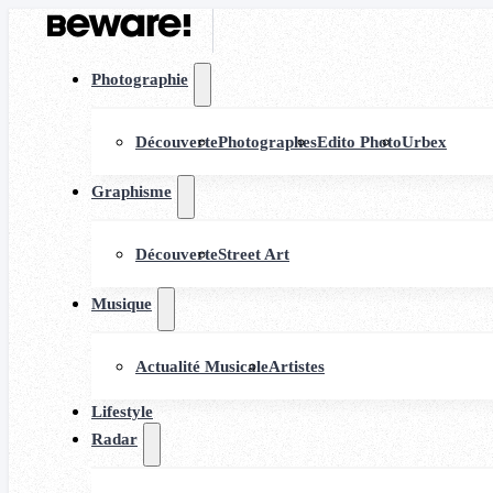
Photographie
Découverte
Photographes
Edito Photo
Urbex
Graphisme
Découverte
Street Art
Musique
Actualité Musicale
Artistes
Lifestyle
Radar