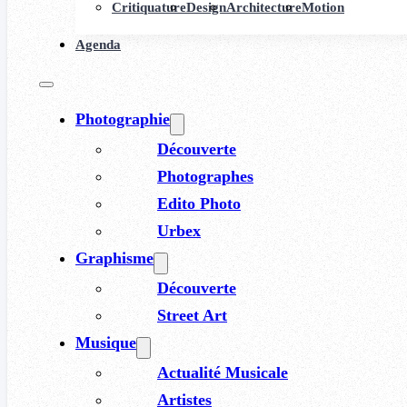
Critiquature
Design
Architecture
Motion
Agenda
Photographie
Découverte
Photographes
Edito Photo
Urbex
Graphisme
Découverte
Street Art
Musique
Actualité Musicale
Artistes