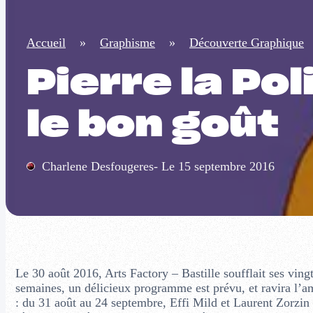
Accueil
»
Graphisme
»
Découverte Graphique
Pierre la Po
le bon goût
Charlene Desfougeres- Le 15 septembre 2016
Le 30 août 2016, Arts Factory – Bastille soufflait ses ving
semaines, un délicieux programme est prévu, et ravira l’ama
: du 31 août au 24 septembre, Effi Mild et Laurent Zorzin (