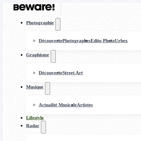
Photographie
Découverte
Photographes
Edito Photo
Urbex
Graphisme
Découverte
Street Art
Musique
Actualité Musicale
Artistes
Lifestyle
Radar