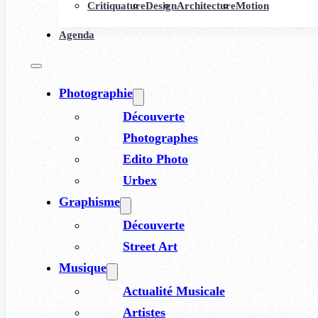
Critiquature
Design
Architecture
Motion
Agenda
Photographie
Découverte
Photographes
Edito Photo
Urbex
Graphisme
Découverte
Street Art
Musique
Actualité Musicale
Artistes