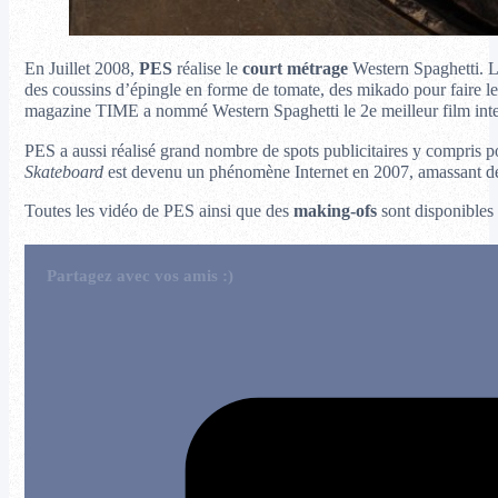
En Juillet 2008,
PES
réalise le
court métrage
Western Spaghetti. 
des coussins d’épingle en forme de tomate, des mikado pour faire les 
magazine TIME a nommé Western Spaghetti le 2e meilleur film int
PES a aussi réalisé grand nombre de spots publicitaires y compris 
Skateboard
est devenu un phénomène Internet en 2007, amassant des
Toutes les vidéo de PES ainsi que des
making-ofs
sont disponibles 
Partagez avec vos amis :)