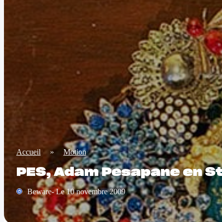
Accueil
»
Motion
PES, Adam Pesapane en S
Beware- Le 10 novembre 2009