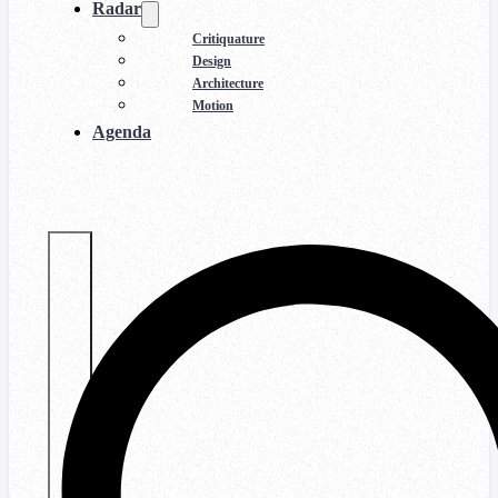
Radar
Critiquature
Design
Architecture
Motion
Agenda