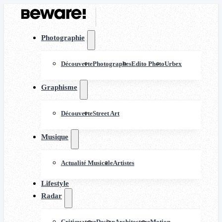
Photographie
Découverte
Photographes
Edito Photo
Urbex
Graphisme
Découverte
Street Art
Musique
Actualité Musicale
Artistes
Lifestyle
Radar
Critiquature
Design
Architecture
Motion