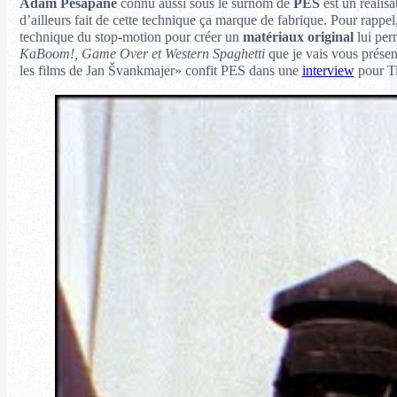
Adam Pesapane
connu aussi sous le surnom de
PES
est un réalisa
d’ailleurs fait de cette technique ça marque de fabrique. Pour rappel
technique du stop-motion pour créer un
matériaux original
lui per
KaBoom!,
Game Over et Western Spaghetti
que je vais vous présen
les films de Jan Švankmajer» confit PES dans une
interview
pour Ti