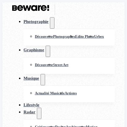
Photographie
Découverte
Photographes
Edito Photo
Urbex
Graphisme
Découverte
Street Art
Musique
Actualité Musicale
Artistes
Lifestyle
Radar
Critiquature
Design
Architecture
Motion