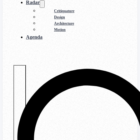
Radar
Critiquature
Design
Architecture
Motion
Agenda