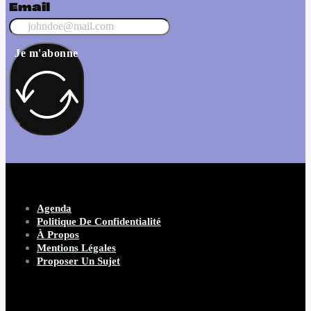
Email
Je m'abonne
Agenda
Politique De Confidentialité
À Propos
Mentions Légales
Proposer Un Sujet
Copyright 2026 Beware Magazine
- site par Heave Studio