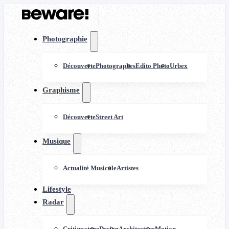
Photographie
Découverte
Photographes
Edito Photo
Urbex
Graphisme
Découverte
Street Art
Musique
Actualité Musicale
Artistes
Lifestyle
Radar
Critiquature
Design
Architecture
Motion