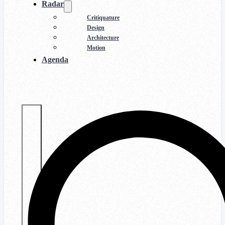
Radar
Critiquature
Design
Architecture
Motion
Agenda