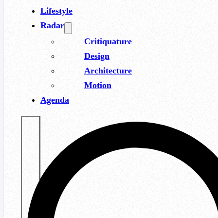
Lifestyle
Radar
Critiquature
Design
Architecture
Motion
Agenda