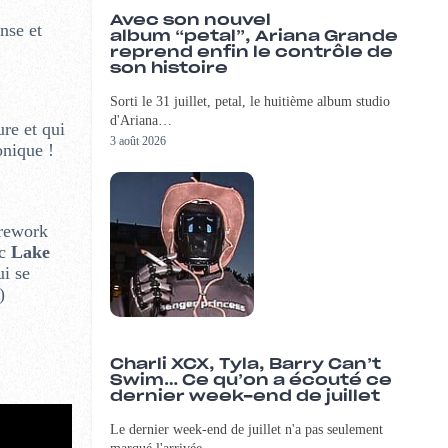
Avec son nouvel
nse et
album “petal”, Ariana Grande
reprend enfin le contrôle de
son histoire
Sorti le 31 juillet, petal, le huitième album studio
d'Ariana…
re et qui
3 août 2026
onique !
 rework
ec
Lake
ui se
)
Charli XCX, Tyla, Barry Can’t
Swim… Ce qu’on a écouté ce
dernier week-end de juillet
Le dernier week-end de juillet n'a pas seulement