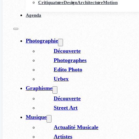
Critiquature
Design
Architecture
Motion
Agenda
Photographie
Découverte
Photographes
Edito Photo
Urbex
Graphisme
Découverte
Street Art
Musique
Actualité Musicale
Artistes