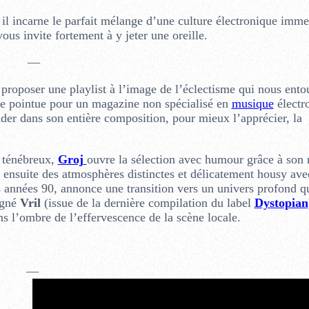
il incarne le parfait mélange d’une culture électronique imme
s invite fortement à y jeter une oreille.
—
roposer une playlist à l’image de l’éclectisme qui nous entou
ale pointue pour un magazine non spécialisé en
musique
électr
nder dans son entière composition, pour mieux l’apprécier, la
 ténébreux,
Groj
ouvre la sélection avec humour grâce à son
 ensuite des atmosphères distinctes et délicatement housy av
s années 90, annonce une transition vers un univers profond q
gné
Vril
(issue de la dernière compilation du label
Dystopian
s l’ombre de l’effervescence de la scène locale.
—