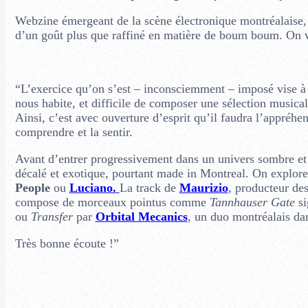
Webzine émergeant de la scène électronique montréalaise, 
d’un goût plus que raffiné en matière de boum boum. On vou
“L’exercice qu’on s’est – inconsciemment – imposé vise à p
nous habite, et difficile de composer une sélection music
Ainsi, c’est avec ouverture d’esprit qu’il faudra l’appréhe
comprendre et la sentir.
Avant d’entrer progressivement dans un univers sombre et
décalé et exotique, pourtant made in Montreal. On explore
People
ou
Luciano.
La track de
Maurizio
, producteur de
compose de morceaux pointus comme
Tannhauser Gate
si
ou
Transfer
par
Orbital Mecanics
, un duo montréalais dan
Très bonne écoute !”