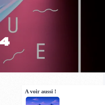
44
A voir aussi !