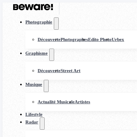
Photographie
Découverte
Photographes
Edito Photo
Urbex
Graphisme
Découverte
Street Art
Musique
Actualité Musicale
Artistes
Lifestyle
Radar