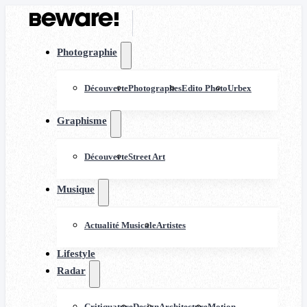
Photographie
Découverte
Photographes
Edito Photo
Urbex
Graphisme
Découverte
Street Art
Musique
Actualité Musicale
Artistes
Lifestyle
Radar
Critiquature
Design
Architecture
Motion