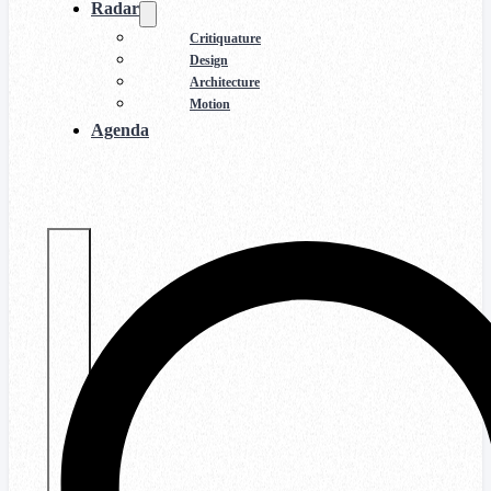
Radar
Critiquature
Design
Architecture
Motion
Agenda