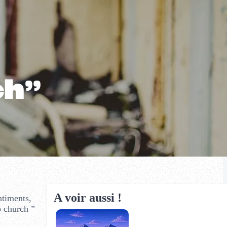
ch”
A voir aussi !
ntiments,
o church ”