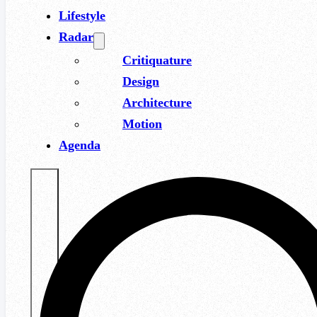
Lifestyle
Radar
Critiquature
Design
Architecture
Motion
Agenda