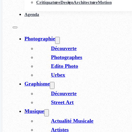
Critiquature
Design
Architecture
Motion
Agenda
Photographie
Découverte
Photographes
Edito Photo
Urbex
Graphisme
Découverte
Street Art
Musique
Actualité Musicale
Artistes