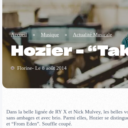
Accueil
»
Musique
»
Actualité Musicale
Hozier – “Ta
Florine- Le 8 août 2014
Dans la belle lignée de RY X et Nick Mulvey, les belles vo
sans ambages et avec brio. Parmi elles, Hozier se distingu
et “From Eden”. Souffle coupé.