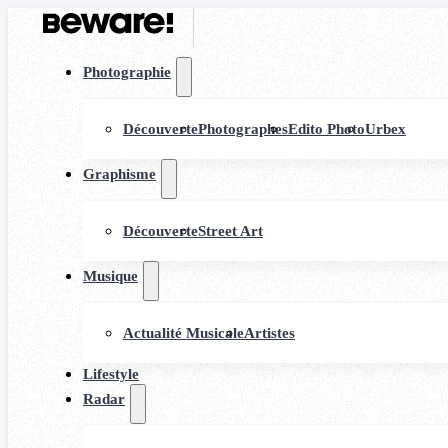
Photographie
Découverte
Photographes
Edito Photo
Urbex
Graphisme
Découverte
Street Art
Musique
Actualité Musicale
Artistes
Lifestyle
Radar