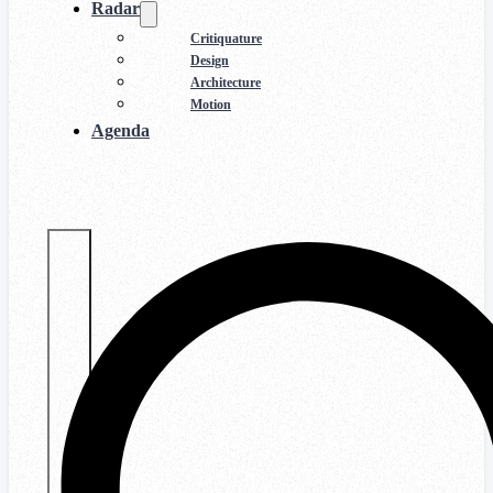
Radar
Critiquature
Design
Architecture
Motion
Agenda