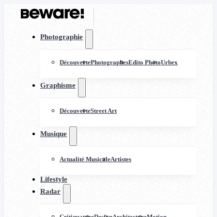
Photographie
Découverte
Photographes
Edito Photo
Urbex
Graphisme
Découverte
Street Art
Musique
Actualité Musicale
Artistes
Lifestyle
Radar
Critiquature
Design
Architecture
Motion