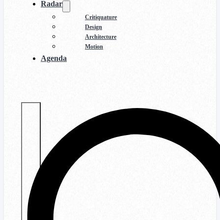
Radar
Critiquature
Design
Architecture
Motion
Agenda