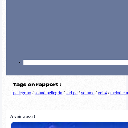
Tags en rapport :
pellegrino
/
sound pellegrin
/
snd.pe
/
volume
/
vol.4
/
melodic 
A voir aussi !