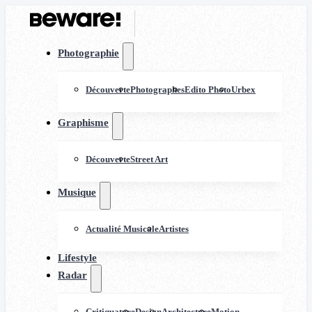
Photographie
Découverte
Photographes
Edito Photo
Urbex
Graphisme
Découverte
Street Art
Musique
Actualité Musicale
Artistes
Lifestyle
Radar
Critiquature
Design
Architecture
Motion