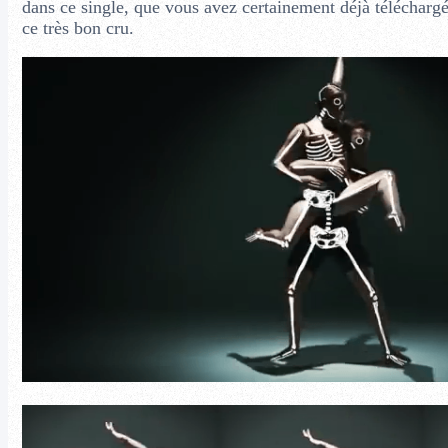
dans ce single, que vous avez certainement déjà téléchargé 
ce très bon cru.