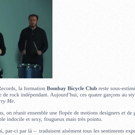
Records, la formation
Bombay Bicycle Club
reste sous-estim
re de rock indépendant. Aujourd’hui, ces quatre garçons au sty
rry Me
.
ans, on réunit ensemble une flopée de motions designers et de 
ble indocile et sexy, fougueux mais très pointu.
i, par-ci par là – traduisent aisément tous les sentiments exp