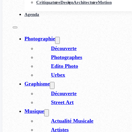
Critiquature
Design
Architecture
Motion
Agenda
Photographie
Découverte
Photographes
Edito Photo
Urbex
Graphisme
Découverte
Street Art
Musique
Actualité Musicale
Artistes