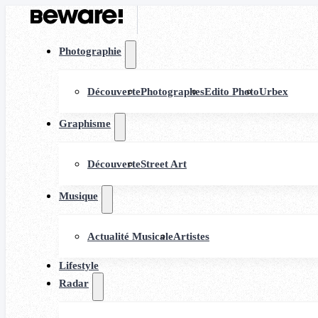
Photographie
Découverte
Photographes
Edito Photo
Urbex
Graphisme
Découverte
Street Art
Musique
Actualité Musicale
Artistes
Lifestyle
Radar