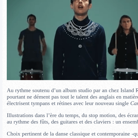
Au rythme soutenu d’un album studio par an chez Island 
pourtant ne dément pas tout le talent des anglais en matiè
électrisent tympans et rétines avec leur nouveau single
Ca
Illustrations dans l’ère du temps, du stop motion, des écr
au rythme des fûts, des guitares et des claviers : un ensem
Choix pertinent de la danse classique et contemporaine -qu